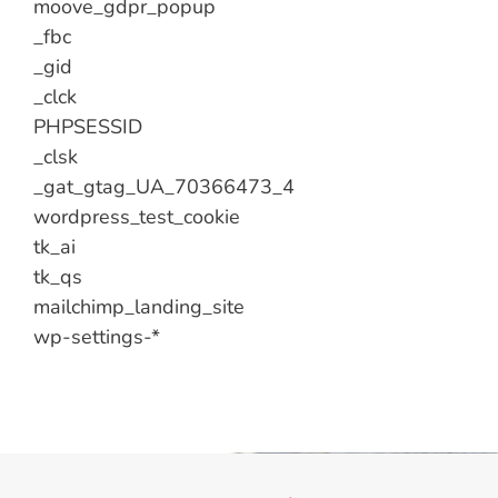
moove_gdpr_popup
_fbc
_gid
_clck
PHPSESSID
_clsk
_gat_gtag_UA_70366473_4
wordpress_test_cookie
tk_ai
tk_qs
mailchimp_landing_site
wp-settings-*