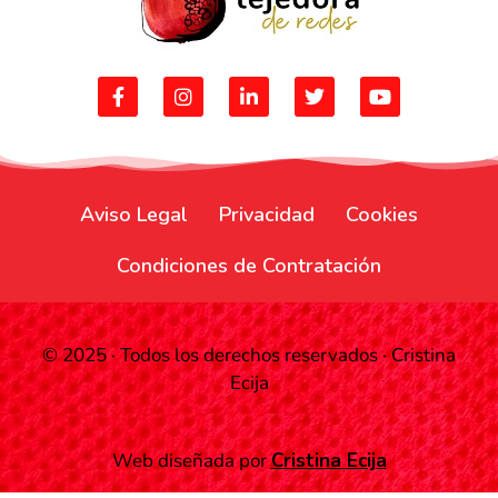
Aviso Legal
Privacidad
Cookies
Condiciones de Contratación
© 2025 · Todos los derechos reservados · Cristina
Ecija
Artículo añadido al carrito.
Finalizar Compra
Web diseñada por
Cristina Ecija
0 artículos -
0,00
€