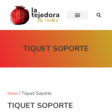
EL PROYECTO
TEJIENDO EN RED
ESCUELA ONLINE
TIQUET SOPORTE
Inicio
/ Tiquet Soporte
TIQUET SOPORTE