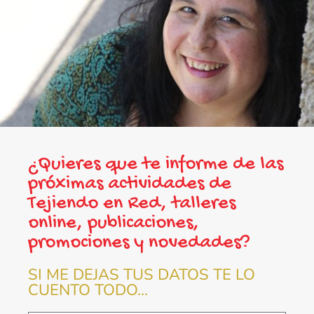
¿Quieres que te informe de las
próximas actividades de
Tejiendo en Red, talleres
online, publicaciones,
promociones y novedades?
SI ME DEJAS TUS DATOS TE LO
CUENTO TODO...